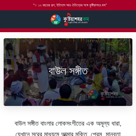
“✨ ১২ বছরের গল্প, ইতিহাস আর ঐতিহ্যের সঙ্গে কুষ্টিয়াশহর.কম”
Home
বাউল গান
বাউল সঙ্গীত
বাউল সঙ্গীত
বাউল সঙ্গীত
বাংলার লোকসংগীতের এক অমূল্য ধারা,
যেখানে সুরের মাধ্যমে আত্মার মুক্তি, প্রেম, মানবতা