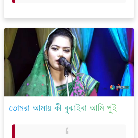
তোমরা আমায় কী বুঝাইবা আমি পুইড়া
হইছি কয়লা