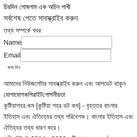
চিরদিন পোষলাম এক অচিন পাখী
সর্বশেষ পেতে সাবস্ক্রাইব করুন
তথ্য সম্পর্কে খবর
Name
Email
আমাদের নিউজলেটার সাবস্ক্রাইব করুন এবং আপডেট থাকুন
যোগাযোগ
কপিরাইট
গোপনীয়তা
কুষ্টিয়াশহর.কম [কুষ্টিয়া শহর ডট কম] - বৃহত্তর বাংলার
ইতিহাস এবং ঐতিহ্যের তথ্য পরিবেশক। বাংলার ইতিহাস এবং
ঐতিহ্যর তথ্য ধারণ করে।