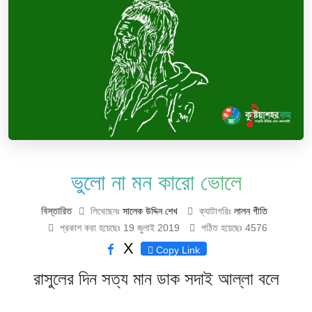
ভুলো না মন কারো ভোলে
বিস্তারিত
লিখেছেনঃ
সালেক উদ্দিন শেখ
ক্যাটাগরিঃ
লালন গীতি
প্রকাশ করা হয়েছেঃ 19 জুলাই 2019
পঠিত হয়েছেঃ 4576
X
Copy Link
রাসুলের দিন সত্য মান ডাক সদাই আল্লা বলে