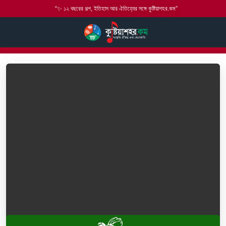
“✨ ১২ বছরের গল্প, ইতিহাস আর ঐতিহ্যের সঙ্গে কুষ্টিয়াশহর.কম”
হোম
বাউল গান
লালন গীতি
ভুলো না মন কারো ভোলে