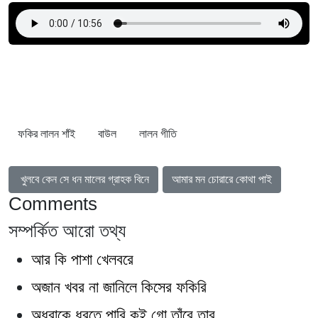
ফকির লালন শাঁই
বাউল
লালন গীতি
আগের নিবন্ধ: খুলবে কেন সে ধন মালের গ্রাহক বিনে
পরবর্তী নিবন্ধ: আমার মন চোরারে কোথা প
খুলবে কেন সে ধন মালের গ্রাহক বিনে
আমার মন চোরারে কোথা পাই
Comments
সম্পর্কিত আরো তথ্য
আর কি পাশা খেলবরে
অজান খবর না জানিলে কিসের ফকিরি
অধরাকে ধরতে পারি কই গো তাঁরে তার