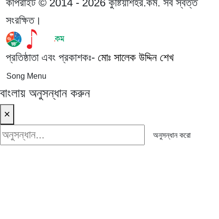
কপিরাইট © 2014 - 2026 কুষ্টিয়াশহর.কম. সর্ব স্বত্ত
সংরক্ষিত।
প্রতিষ্ঠাতা এবং প্রকাশকঃ-
মোঃ সালেক উদ্দিন শেখ
Song Menu
বাংলায় অনুসন্ধান করুন
×
অনুসন্ধান করো
অনুসন্ধান করো