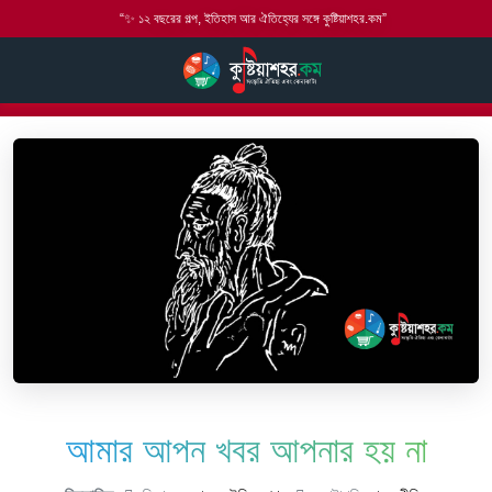
“✨ ১২ বছরের গল্প, ইতিহাস আর ঐতিহ্যের সঙ্গে কুষ্টিয়াশহর.কম”
হোম
বাউল গান
লালন গীতি
আমার আপন খবর আপনার হয় না
আমার আপন খবর আপনার হয় না