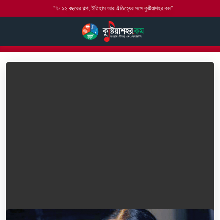
“✨ ১২ বছরের গল্প, ইতিহাস আর ঐতিহ্যের সঙ্গে কুষ্টিয়াশহর.কম”
হোম
বাউল গান
লালন গীতি
কি সন্ধানে যাই সেখানে - মনের মানুষ