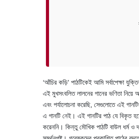
‘আঁচির কড়ি’ পাঠটিকেই আমি সর্বাপেক্ষা যুক
এই মুখসংবলিত লালনের গানের ভণিতা নিয়ে আ
এবং পর্যালোচনা করেছি, সেগুলোতে এই গানট
এ গানটি নেই। এই গানটির পাঠ যে বিকৃত হয়েছে, 
করেননি। কিন্তু মৌখিক পাঠটি বাউল ধর্ম ও দর
সমর্থনপুষ্ট। গবেষকদের প্রকাশিত পাঠের বদ