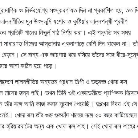
ামাণিক ও নির্ভরযোগ্য সংস্করণ যত দিন না প্রকাশিত হয়, তত দ
 লালনগীতির মূল উৎসভূমি যশোর ও কুষ্টিয়ার লালনপন্থী প্রবীণ
ভব প্রতিটি গানের নিভুর্ল পাঠ নির্ণয় করা। এই পদ্ধতি সব সময়
সাধারণত নিজের আস্তানায় একনাগাড়ে বেশি দিন থাকেন না। তাঁ
য়ে বেড়ান। সে জন্য এক জায়গায় ধরে বসিয়ে তাঁদের সঙ্গে ধীরে-সুস্থ
করে আনা কঠিন হয়ে পড়ে।
শে লালনগীতির অন্যতম প্রধান শিল্পী ও তত্ত্বজ্ঞ খোদা বক্স
িন মাসের জন্য পাই। তখন তিনি ওই একাডেমীতে প্রশিক্ষক হিসেব
 তাঁর সঙ্গে আমি কাজ করার সুযোগ পেয়েছি। দুঃখের বিষয় এই যে
ই। খোদা বক্স তাঁর গুরু শুকচাঁদ শাহের সঙ্গে ২০ বছর কাটিয়েছে
ার হরিয়ারঘাটের অন্য এক খোদা বক্স শাহ। সেই খোদা বক্স শাহের গ