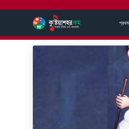
প্রথম
হোম
আমাদের ইতিহাস
ফকীর লালন শাঁহ
লালনের গানের পাঠো