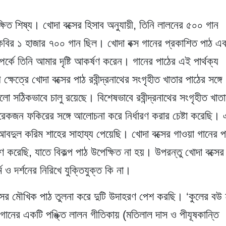
্ষিত শিষ্য। খোদা বক্সের হিসাব অনুযায়ী, তিনি লালনের ৫০০ গান
ককবির ১ হাজার ৭০০ গান ছিল। খোদা বক্স গানের প্রকাশিত পাঠ এ
ম্পর্কে তিনি আমার দৃষ্টি আকর্ষণ করেন। গানের পাঠের এই পার্থক্য
ষেত্রে খোদা বক্সের পাঠ রবীন্দ্রনাথের সংগৃহীত খাতার পাঠের সঙ্গে
ো সঠিকভাবে চালু রয়েছে। বিশেষভাবে রবীন্দ্রনাথের সংগৃহীত খাত
কজন ফকিরের সঙ্গে আলোচনা করে নির্ধারণ করার চেষ্টা করেছি। 
র আবদুল করিম শাহের সাহায্য পেয়েছি। খোদা বক্সের গাওয়া গানের প
রেছি, যাতে বিকল্প পাঠ উপেক্ষিত না হয়। উপরন্তু খোদা বক্সের
ও দর্শনের নিরিখে যুক্তিযুক্ত কি না।
বক্সের মৌখিক পাঠ তুলনা করে দুটি উদাহরণ পেশ করছি। ‘কুলের বউ
নের একটি পঙ্ক্তি লালন গীতিকায় (মতিলাল দাস ও পীযূষকান্তি