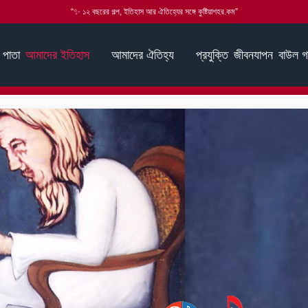
“✨ ১২ বছরের গল্প, ইতিহাস আর ঐতিহ্যের সঙ্গে কুষ্টিয়াশহর.কম”
 পাতা
আমাদের ইতিহাস
আমাদের ঐতিহ্য
প্রযুক্তি
জীবনযাপন
বাউল গ
দ্ধার