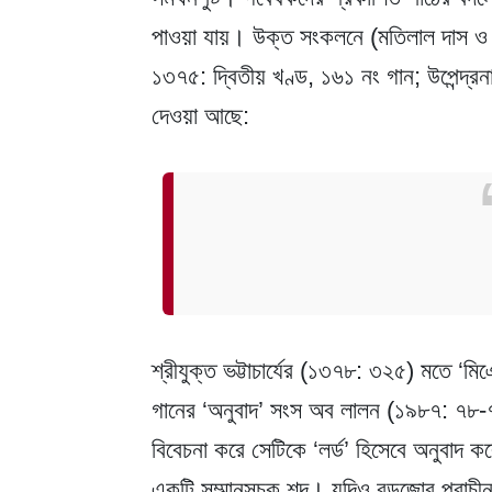
পাওয়া যায়। উক্ত সংকলনে (মতিলাল দাস ও পী
১৩৭৫: দ্বিতীয় খণ্ড, ১৬১ নং গান; উপেন্দ্রন
দেওয়া আছে:
শ্রীযুক্ত ভট্টাচার্যের (১৩৭৮: ৩২৫) মতে ‘মি
গানের ‘অনুবাদ’ সংস অব লালন (১৯৮৭: ৭৮-৭৯
বিবেচনা করে সেটিকে ‘লর্ড’ হিসেবে অনুবাদ কর
একটি সম্মানসূচক শব্দ। যদিও বড়জোর প্রাচীন