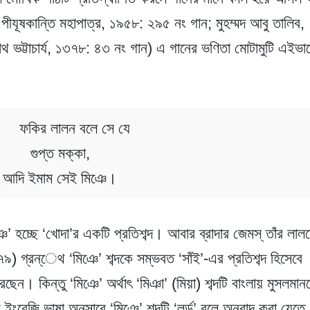
যূষকান্তি মহাপাত্র, ১৯৫৮: ২৯৫ নং গান; মুহম্মদ আবু তালিব,
াথ ভট্টাচার্য, ১৩৭৮: ৪৩ নং গান) এ গানের ভণিতা মোটামুটি এইভা
ফকির লালন বলে সে যে
গুপ্ত মক্কা,
আদি ইমাম সেই মিঞে।
ঞে’ হচ্ছে ‘খোদা’র একটি প্রতিশব্দ। আবার ব্রাদার জেমস্ তাঁর লাল
) গ্রন্েথ ‘মিঞে’ শব্দকে সম্ভবত ‘সাঁই’-এর প্রতিশব্দ হিসেবে
েছেন। কিন্তু ‘মিঞে’ অর্থাৎ ‘মিঞা’ (মিয়া) শব্দটি বাংলায় মুসলমান
 ইংরেজি ভাষা অনুসারে ‘মিঞে’ শব্দটি ‘লর্ড’ বলে অনুবাদ করা যেতে