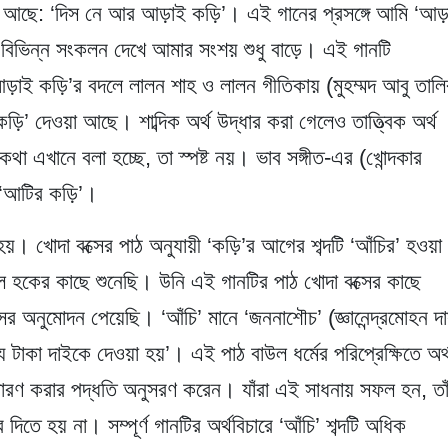
 আছে: ‘দিস নে আর আড়াই কড়ি’। এই গানের প্রসঙ্গে আমি ‘আড়
র বিভিন্ন সংকলন দেখে আমার সংশয় শুধু বাড়ে। এই গানটি
‘আড়াই কড়ি’র বদলে লালন শাহ ও লালন গীতিকায় (মুহম্মদ আবু তালি
ি’ দেওয়া আছে। শাব্দিক অর্থ উদ্ধার করা গেলেও তাত্ত্বিক অর্থ
থা এখানে বলা হচ্ছে, তা স্পষ্ট নয়। ভাব সঙ্গীত-এর (খোন্দকার
 ‘আটির কড়ি’।
 হয়। খোদা বক্সের পাঠ অনুযায়ী ‘কড়ি’র আগের শব্দটি ‘আঁচির’ হওয়া
ল হকের কাছে শুনেছি। উনি এই গানটির পাঠ খোদা বক্সের কাছে
র অনুমোদন পেয়েছি। ‘আঁচি’ মানে ‘জননাশৌচ’ (জ্ঞানেন্দ্রমোহন দ
 টাকা দাইকে দেওয়া হয়’। এই পাঠ বাউল ধর্মের পরিপ্রেক্ষিতে অর্
 ধারণ করার পদ্ধতি অনুসরণ করেন। যাঁরা এই সাধনায় সফল হন, তা
তে হয় না। সম্পূর্ণ গানটির অর্থবিচারে ‘আঁচি’ শব্দটি অধিক