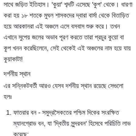
সাথে জড়িত ইতিহাস। 'কুয়া' শব্দটি এসেছে 'কুপ' থেকে। ধারণা
করা হয় ১৮ শতকে মুঘল শাসকদের দ্বারা বার্মা থেকে বিতাড়িত
হয়ে আরকানরা এই অঞ্চলে এসে বসবাস শুরু করে। তখন
এখানে সুপেয় জলের অভাব পূরণ করতে তারা প্রচুর কুয়ো বা
কুপ খনন করেছিলেনে, সেই থেকেই এই অঞ্চলের নাম হয়ে যায়
কুয়াকাটা!
দর্শনীয় স্থান
এর সন্নিকটবর্তী আরও যেসব দর্শনীয় স্থান রয়েছে সেগুলো
হলঃ
ফাতরার বন
- সমুদ্রসৈকতের পশ্চিম দিকের সংরক্ষিত
ম্যানগ্রোভ বন, যা 'দ্বিতীয় সুন্দরবন' হিসেবে পরিচিতি লাভ
করেছে;