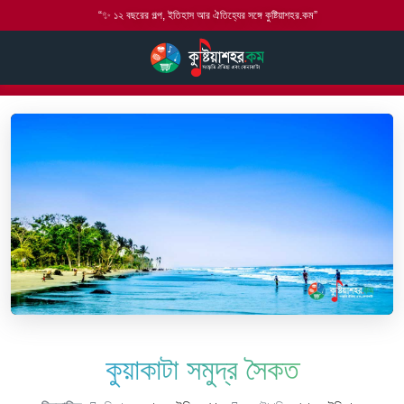
“✨ ১২ বছরের গল্প, ইতিহাস আর ঐতিহ্যের সঙ্গে কুষ্টিয়াশহর.কম”
হোম
আমাদের ইতিহাস
কুয়াকাটা সমুদ্র সৈকত
কুয়াকাটা সমুদ্র সৈকত