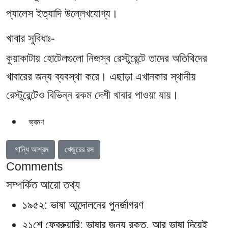
প্যালেস ইত্যাদি উল্লেখযোগ্য।
খাবার সুবিধাঃ-
কুয়াকাটায় হোটেলগুলো নিজস্ব রেস্টুরেন্টে তাদের অতিথিদের
খাবারের জন্য ব্যবস্থা করে। এছাড়া এখানকার স্থানীয়
রেস্টুরেন্টেও বিভিন্ন রকম দেশী খাবার পাওয়া যায়।
ভ্রমণ
আগের নিবন্ধ: গান্ধি আশ্রম
পরবর্তী নিবন্ধ: খেজুরের রস
গান্ধি আশ্রম
খেজুরের রস
Comments
সম্পর্কিত আরো তথ্য
১৯৫২: ভাষা আন্দোলনের পুনর্জাগরণ
২১শে ফেব্রুয়ারি: ভাষার জন্য রক্ত, আর ভাষা দিয়েই