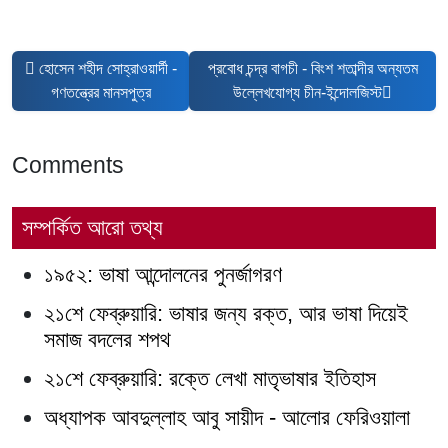
আগের নিবন্ধ: হোসেন শহীদ সোহ্‌রাওয়ার্দী - গণতন্ত্রের মানসপুত্র
পরবর্তী নিবন্ধ: প্রবোধ চন্দ্র বাগচী - বিংশ শতাব
হোসেন শহীদ সোহ্‌রাওয়ার্দী -
প্রবোধ চন্দ্র বাগচী - বিংশ শতাব্দীর অন্যতম
গণতন্ত্রের মানসপুত্র
উল্লেখযোগ্য চীন-ইন্দোলজিস্ট
Comments
সম্পর্কিত আরো তথ্য
১৯৫২: ভাষা আন্দোলনের পুনর্জাগরণ
২১শে ফেব্রুয়ারি: ভাষার জন্য রক্ত, আর ভাষা দিয়েই
সমাজ বদলের শপথ
২১শে ফেব্রুয়ারি: রক্তে লেখা মাতৃভাষার ইতিহাস
অধ্যাপক আবদুল্লাহ আবু সায়ীদ - আলোর ফেরিওয়ালা