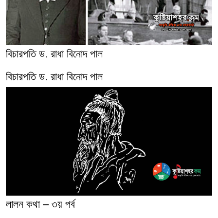
বিচারপতি ড. রাধা বিনোদ পাল
বিচারপতি ড. রাধা বিনোদ পাল
লালন কথা – ৩য় পর্ব