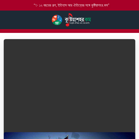
“✨ ১২ বছরের গল্প, ইতিহাস আর ঐতিহ্যের সঙ্গে কুষ্টিয়াশহর.কম”
হোম
আমাদের ইতিহাস
বিজয় দিবস কি?