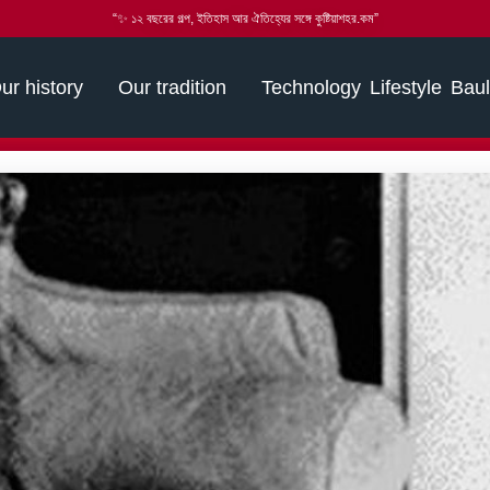
“✨ ১২ বছরের গল্প, ইতিহাস আর ঐতিহ্যের সঙ্গে কুষ্টিয়াশহর.কম”
ur history
Our tradition
Technology
Lifestyle
Baul
্দ্রনাথ ঠাকুর