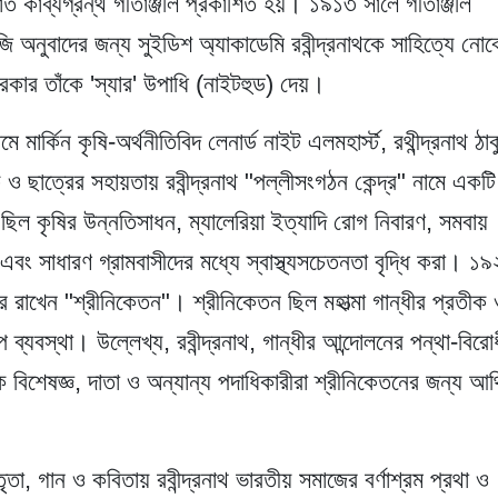
যাত কাব্যগ্রন্থ গীতাঞ্জলি প্রকাশিত হয়। ১৯১৩ সালে গীতাঞ্জলি
ি অনুবাদের জন্য সুইডিশ অ্যাকাডেমি রবীন্দ্রনাথকে সাহিত্যে নোব
কার তাঁকে 'স্যার' উপাধি (নাইটহুড) দেয়।
মার্কিন কৃষি-অর্থনীতিবিদ লেনার্ড নাইট এলমহার্স্ট, রথীন্দ্রনাথ ঠা
াত্রের সহায়তায় রবীন্দ্রনাথ "পল্লীসংগঠন কেন্দ্র" নামে একটি
 ছিল কৃষির উন্নতিসাধন, ম্যালেরিয়া ইত্যাদি রোগ নিবারণ, সমবায়
া এবং সাধারণ গ্রামবাসীদের মধ্যে স্বাস্থ্যসচেতনতা বৃদ্ধি করা। ১
রে রাখেন "শ্রীনিকেতন"। শ্রীনিকেতন ছিল মহাত্মা গান্ধীর প্রতীক
প ব্যবস্থা। উল্লেখ্য, রবীন্দ্রনাথ, গান্ধীর আন্দোলনের পন্থা-বিরো
বিশেষজ্ঞ, দাতা ও অন্যান্য পদাধিকারীরা শ্রীনিকেতনের জন্য আর্
 গান ও কবিতায় রবীন্দ্রনাথ ভারতীয় সমাজের বর্ণাশ্রম প্রথা ও