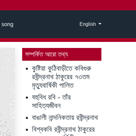
 song
English
Select your language
সম্পর্কিত আরো তথ্য
কুষ্টিয়া কুঠিবাড়ীতে কবিগুরু
রবীন্দ্রনাথ ঠাকুরের ৭৩তম
মৃত্যুবার্ষিকী পালিত
বহুবিধ রবি - তাঁর
সাহিত্যজীবন
বাঙালী নান্দনিকতায় রবীন্দ্রনাথ
বিশ্বকবি রবীন্দ্রনাথ ঠাকুরের