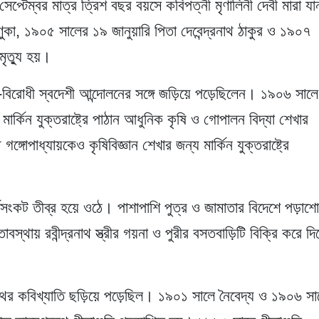
্টেম্বর মাত্র ত্রিশ বছর বয়সে কবিপত্নী মৃণালিনী দেবী মারা য
কা, ১৯০৫ সালের ১৯ জানুয়ারি পিতা দেবেন্দ্রনাথ ঠাকুর ও ১৯০৭
মৃত্যু হয়।
গ-বিরোধী স্বদেশী আন্দোলনের সঙ্গে জড়িয়ে পড়েছিলেন। ১৯০৬ সালে
রকে মার্কিন যুক্তরাষ্ট্রে পাঠান আধুনিক কৃষি ও গোপালন বিদ্যা শেখার
্গোপাধ্যায়কেও কৃষিবিজ্ঞান শেখার জন্য মার্কিন যুক্তরাষ্ট্রে
্থসংকট তীব্র হয়ে ওঠে। পাশাপাশি পুত্র ও জামাতার বিদেশে পড়াশ
্থায় রবীন্দ্রনাথ স্ত্রীর গয়না ও পুরীর বসতবাড়িটি বিক্রি করে দি
রনাথের কবিখ্যাতি ছড়িয়ে পড়েছিল। ১৯০১ সালে নৈবেদ্য ও ১৯০৬ সা