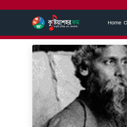
Home
O
Home
আমাদের ইতিহাস
রবীন্দ্রনাথ ঠাকুর
মধ্য জীবন - রবীন