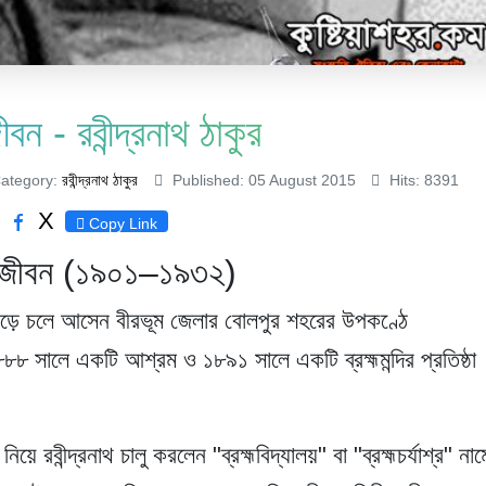
বন - রবীন্দ্রনাথ ঠাকুর
ategory:
রবীন্দ্রনাথ ঠাকুর
Published: 05 August 2015
Hits: 8391
X
Copy Link
 জীবন (১৯০১–১৯৩২)
ছেড়ে চলে আসেন বীরভূম জেলার বোলপুর শহরের উপকণ্ঠে
৮৮৮ সালে একটি আশ্রম ও ১৮৯১ সালে একটি ব্রহ্মমন্দির প্রতিষ্ঠা
়ে রবীন্দ্রনাথ চালু করলেন "ব্রহ্মবিদ্যালয়" বা "ব্রহ্মচর্যাশ্র" নাম