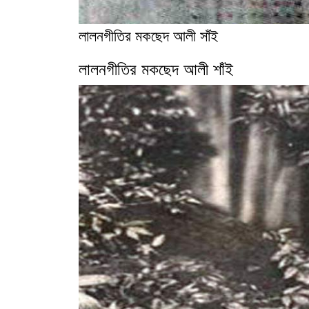
লালনগীতির মকছেদ আলী সাঁই
লালনগীতির মকছেদ আলী শাঁই