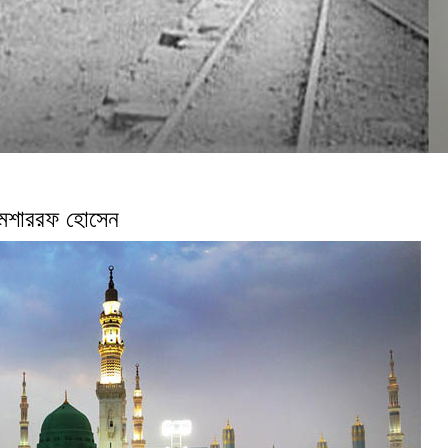
র মশাররফ হোসেন