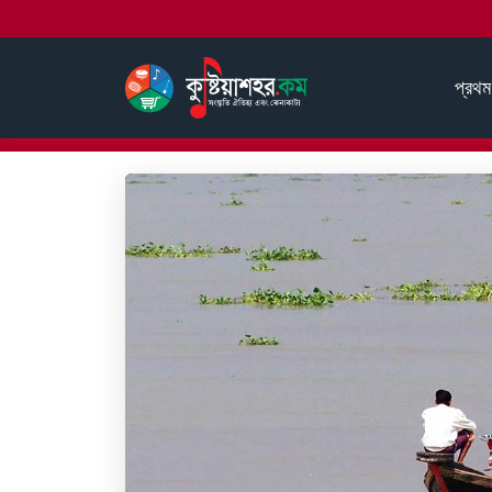
প্রথম
হোম
আমাদের ইতিহাস
গড়াই এর অপর নাম মধুমতি নদী