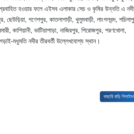
়ে প্রবাহিত হওয়ার ফলে এইসব এলাকার সেচ ও কৃষির উন্নতি এ নদ
 ছেউড়িয়া, গণেশপুর, কাতলাগাড়ী, খুলুমবাড়ী, লাংগলবন্দ, শচিলাপ
লমারী, কাশিয়ানী, ভাটিয়াপাড়া, নাজিরপুর, পিরোজপুর, শরণখোলা,
 গড়াই-মধুমতি নদীর তীরবর্তী উল্লেখযোগ্য স্থান।
মেদ
পরবর্তী নিবন্ধ: কাছা
কাছারি বাড়ি শিলাইদ