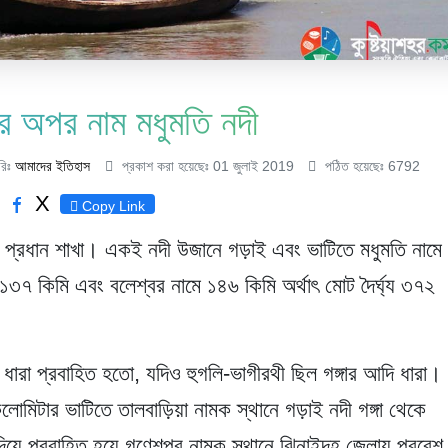
র অপর নাম মধুমতি নদী
রিঃ
আমাদের ইতিহাস
প্রকাশ করা হয়েছেঃ 01 জুলাই 2019
পঠিত হয়েছেঃ 6792
X
Copy Link
র প্রধান শাখা। একই নদী উজানে গড়াই এবং ভাটিতে মধুমতি নামে
১৩৭ কিমি এবং বলেশ্বর নামে ১৪৬ কিমি অর্থাৎ মোট দৈর্ঘ্য ৩৭২
ান ধারা প্রবাহিত হতো, যদিও হুগলি-ভাগীরথী ছিল গঙ্গার আদি ধারা।
কিলোমিটার ভাটিতে তালবাড়িয়া নামক স্থানে গড়াই নদী গঙ্গা থেকে
দিয়ে প্রবাহিত হয়ে গণেশপুর নামক স্থানে ঝিনাইদহ জেলায় প্রবেশ