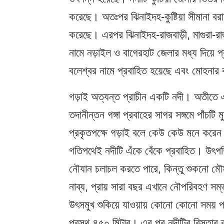
করেছে। অতঃপর ঝিনাইদহ-কুষ্টিয়া সীমানা বরাব
করেছে। এরপর ঝিনাইদহ-রাজবাড়ী, মাগুরা-রাজব
নামে নড়াইল ও বাগেরহাট জেলার মধ্য দিয়ে প্
বলেশ্বর নামে প্রবাহিত হয়েছে এবং মোহনার
গড়াই অত্যন্ত প্রাচীন একটি নদী। অতীতে এর
তদানীন্তন গঙ্গা প্রবাহের সাগর সঙ্গমে পাঁচ
প্রকৃতপক্ষে গড়াই বলে কেউ কেউ মনে করেন।
গতিপথেই নদীটি এঁকে বেঁকে প্রবাহিত। উৎপত্
নৌযান চলাচল করতে পারে, কিন্তু শুকনো মৌস
নাব্য, প্রায় সারা বছর এখানে নৌপরিবহণ সম্
উৎসমুখ শুকিয়ে যাওয়ায় কোনো কোনো সময় প্
প্রস্থ ৪৫০ মিটার। এর পর নদীটির বিস্তার ক