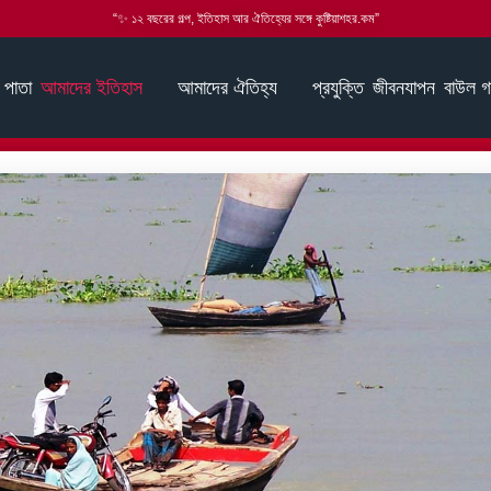
“✨ ১২ বছরের গল্প, ইতিহাস আর ঐতিহ্যের সঙ্গে কুষ্টিয়াশহর.কম”
 পাতা
আমাদের ইতিহাস
আমাদের ঐতিহ্য
প্রযুক্তি
জীবনযাপন
বাউল গ