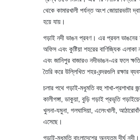
থেকে কামারখালী পর্যন্ত অংশ জোয়ারভাটা দ্বা
হয়ে যায়।
গড়াই নদী ভাঙন প্রবণ। এর প্রবল ভাঙনের ফলে
অফিস এবং কুষ্টিয়া শহরের বাণিজ্যিক এলাকা ন
এবং জানিপুর বাজারও নদীভাঙন-এর ফলে ক্ষতিগ্
তৈরি করে উল্লিখিত শহর-বন্দরগুলি রক্ষার ব্য
চলার পথে গড়াই-মধুমতি বহু শাখা-প্রশাখার জ
কালীগঙ্গা, ডাকুয়া, বুড়ি গড়াই প্রভৃতি গড়া
খুলনা-যমুনা, গলঘাসিয়া, এলেংখালী, আঠারোবা
এসেছে।
গড়াই-মধুমতি
বাংলাদেশের অন্যতম দীর্ঘ নদী। এ