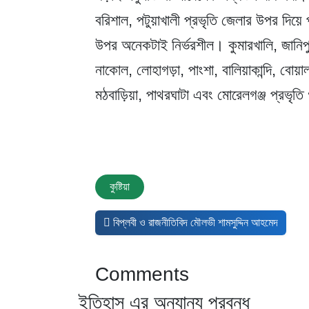
বরিশাল, পটুয়াখালী প্রভৃতি জেলার উপর দিয
উপর অনেকটাই নির্ভরশীল। কুমারখালি, জানিপুর,
নাকোল, লোহাগড়া, পাংশা, বালিয়াকান্দি, বোয়া
মঠবাড়িয়া, পাথরঘাটা এবং মোরেলগঞ্জ প্রভৃতি
কুষ্টিয়া
আগের নিবন্ধ: বিপ্লবী ও রাজনীতিবিদ মৌলভী শামসুদ্দিন আহ
বিপ্লবী ও রাজনীতিবিদ মৌলভী শামসুদ্দিন আহমেদ
Comments
ইতিহাস এর অন্যান্য প্রবন্ধ