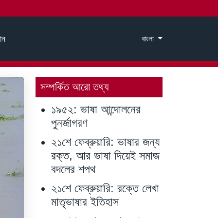
ান
বাংলা
Select your langu
সম্পর্কিত আরো তথ্য
১৯৫২: ভাষা আন্দোলনের
পুনর্জাগরণ
২১শে ফেব্রুয়ারি: ভাষার জন্য
রক্ত, আর ভাষা দিয়েই সমাজ
বদলের শপথ
২১শে ফেব্রুয়ারি: রক্তে লেখা
মাতৃভাষার ইতিহাস