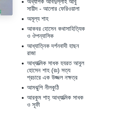
অধ্যাপক আবদুল্লাহ আবু
সায়ীদ - আলোর ফেরিওয়ালা
অমূল্য শাহ
আকবর হোসেন কথাসাহিত্যিক
ও ঔপন্যাসিক
আধ্যাত্নিক দর্শনবাদী হাছন
রাজা
আধ্যাত্মিক সাধক হযরত আবুল
হোসেন শাহ (রঃ) সত্য
প্রচারে এক উজ্জল নক্ষত্র
আমঝুপি নীলকুঠি
আরকুম শাহ্‌ আধ্যাত্মিক সাধক
ও সূফী