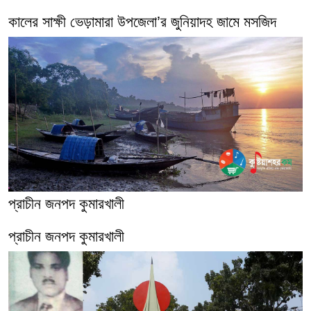
কালের সাক্ষী ভেড়ামারা উপজেলা’র জুনিয়াদহ জামে মসজিদ
প্রাচীন জনপদ কুমারখালী
প্রাচীন জনপদ কুমারখালী