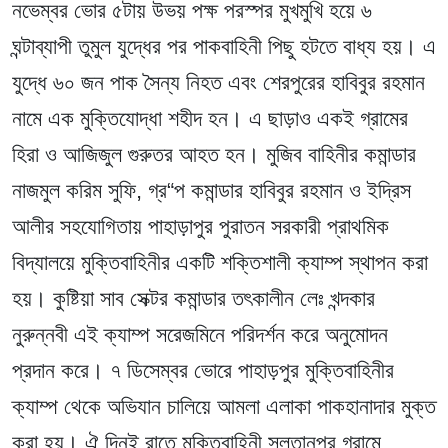
নভেম্বর ভোর ৫টায় উভয় পক্ষ পরস্পর মুখমুখি হয়ে ৬
ঘন্টাব্যাপী তুমুল যুদ্ধের পর পাকবাহিনী পিছু হটতে বাধ্য হয়। এ
যুদ্ধে ৬০ জন পাক সৈন্য নিহত এবং শেরপুরের হাবিবুর রহমান
নামে এক মুক্তিযোদ্ধা শহীদ হন। এ ছাড়াও একই গ্রামের
হিরা ও আজিজুল গুরুতর আহত হন। মুজিব বাহিনীর কমান্ডার
নাজমুল করিম সুফি, গ্র“প কমান্ডার হাবিবুর রহমান ও ইদ্রিস
আলীর সহযোগিতায় পাহাড়াপুর পুরাতন সরকারী প্রাথমিক
বিদ্যালয়ে মুক্তিবাহিনীর একটি শক্তিশালী ক্যাম্প স্থাপন করা
হয়। কুষ্টিয়া সাব সেক্টর কমান্ডার তৎকালীন লেঃ খন্দকার
নুরুন্নবী এই ক্যাম্প সরেজমিনে পরিদর্শন করে অনুমোদন
প্রদান করে। ৭ ডিসেম্বর ভোরে পাহাড়পুর মুক্তিবাহিনীর
ক্যাম্প থেকে অভিযান চালিয়ে আমলা এলাকা পাকহানাদার মুক্ত
করা হয়। ঐ দিনই রাতে মুক্তিবাহিনী সুুলতানপুর গ্রামে