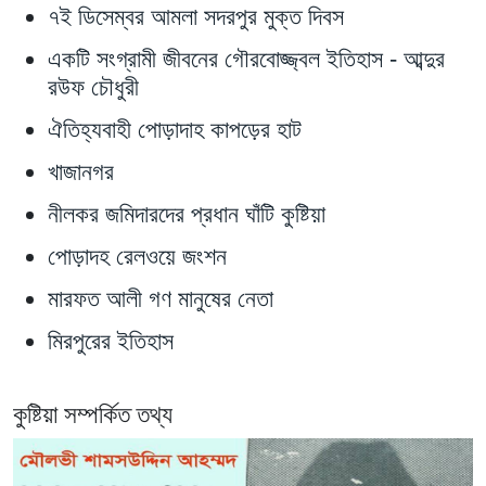
৭ই ডিসেম্বর আমলা সদরপুর মুক্ত দিবস
একটি সংগ্রামী জীবনের গৌরবোজ্জ্বল ইতিহাস - আব্দুর
রউফ চৌধুরী
ঐতিহ্যবাহী পোড়াদাহ কাপড়ের হাট
খাজানগর
নীলকর জমিদারদের প্রধান ঘাঁটি কুষ্টিয়া
পোড়াদহ রেলওয়ে জংশন
মারফত আলী গণ মানুষের নেতা
মিরপুরের ইতিহাস
কুষ্টিয়া সম্পর্কিত তথ্য