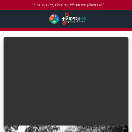
“✨ ১২ বছরের গল্প, ইতিহাস আর ঐতিহ্যের সঙ্গে কুষ্টিয়াশহর.কম”
হোম
বৃহত্তর কুষ্টিয়া
মিরপুর
মিরপুর মুক্ত দিবস ৮ই ডিসেম্বর