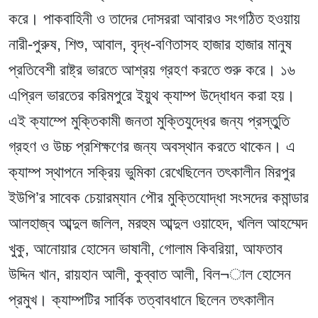
করে। পাকবাহিনী ও তাদের দোসররা আবারও সংগঠিত হওয়ায়
নারী-পুরুষ, শিশু, আবাল, বৃদ্ধ-বণিতাসহ হাজার হাজার মানুষ
প্রতিবেশী রাষ্ট্র ভারতে আশ্রয় গ্রহণ করতে শুরু করে। ১৬
এপ্রিল ভারতের করিমপুরে ইয়ুথ ক্যাম্প উদ্ধোধন করা হয়।
এই ক্যাম্পে মুক্তিকামী জনতা মুক্তিযুদ্ধের জন্য প্রস্তুুতি
গ্রহণ ও উচ্চ প্রশিক্ষণের জন্য অবস্থান করতে থাকেন। এ
ক্যাম্প স্থাপনে সক্রিয় ভুমিকা রেখেছিলেন তৎকালীন মিরপুর
ইউপি’র সাবেক চেয়ারম্যান পৌর মুক্তিযোদ্ধা সংসদের কমান্ডার
আলহাজ্ব আব্দুল জলিল, মরহুম আব্দুল ওয়াহেদ, খলিল আহম্মেদ
খুকু, আনোয়ার হোসেন ভাষানী, গোলাম কিবরিয়া, আফতাব
উদ্দিন খান, রায়হান আলী, কুব্বাত আলী, বিল¬াল হোসেন
প্রমুখ। ক্যাম্পটির সার্বিক তত্বাবধানে ছিলেন তৎকালীন