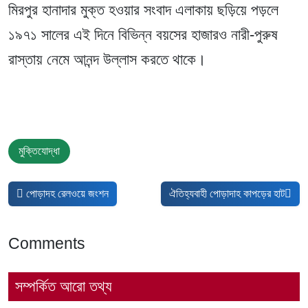
মিরপুর হানাদার মুক্ত হওয়ার সংবাদ এলাকায় ছড়িয়ে পড়লে
১৯৭১ সালের এই দিনে বিভিন্ন বয়সের হাজারও নারী-পুরুষ
রাস্তায় নেমে আনন্দ উল্লাস করতে থাকে।
মুক্তিযোদ্ধা
আগের নিবন্ধ: পোড়াদহ রেলওয়ে জংশন
পরবর্তী নিবন্ধ: ঐতিহ্যবাহী পোড়াদাহ কা
পোড়াদহ রেলওয়ে জংশন
ঐতিহ্যবাহী পোড়াদাহ কাপড়ের হাট
Comments
সম্পর্কিত আরো তথ্য