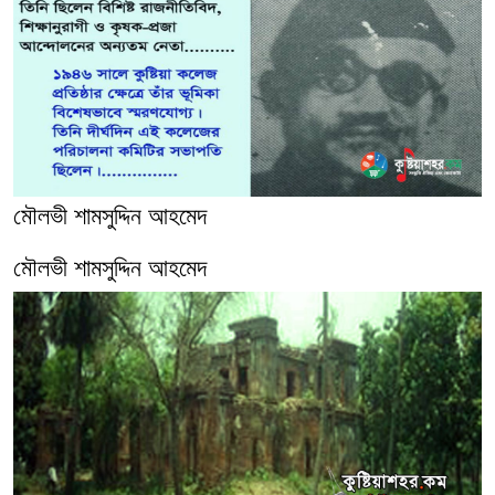
মৌলভী শামসুদ্দিন আহমেদ
মৌলভী শামসুদ্দিন আহমেদ