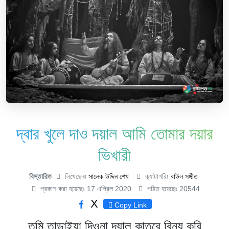
দ্বার খুলে দাও দয়াল আমি তোমার দয়ার
ভিখারী
বিস্তারিত
লিখেছেনঃ
সালেক উদ্দিন শেখ
ক্যাটাগরিঃ
বাউল সঙ্গীত
প্রকাশ করা হয়েছেঃ 17 এপ্রিল 2020
পঠিত হয়েছেঃ 20544
X
Copy Link
তুমি তাড়াইয়া দিওনা দয়াল কাতরে বিনয় করি