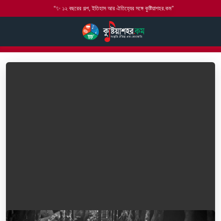
“✨ ১২ বছরের গল্প, ইতিহাস আর ঐতিহ্যের সঙ্গে কুষ্টিয়াশহর.কম”
হোম
বাউল গান
বাউল সঙ্গীত
দ্বার খুলে দাও দয়াল আমি তোমার দয়ার ভিখারী