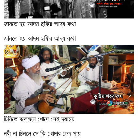
জানতে হয় আদম ছফির আদ্য কথা
জানতে হয় আদম ছফির আদ্য কথা
চিনিতে বলেছেন খোদে সেই দয়াময়
নবী না চিনলে সে কি খোদার ভেদ পায়