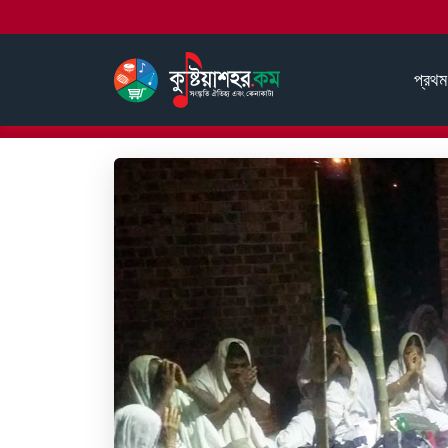
প্রথম
হোম
বাউল গান
লালন গীতি
গুরু তুমি পতিত পাবন পরম ঈশ্ব