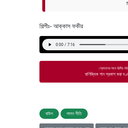
শিল্পীঃ- আক্কাস ফকীর
শ্রোতাদের সাথে শিল্পীর প
বাণিজ্যিক গান প্রকাশ করা দ
বাউল
লালন গীতি