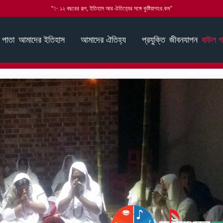
“✨ ১২ বছরের গল্প, ইতিহাস আর ঐতিহ্যের সঙ্গে কুষ্টিয়াশহর.কম”
 পাতা
আমাদের ইতিহাস
আমাদের ঐতিহ্য
প্রযুক্তি
জীবনযাপন
বাউল গ
র