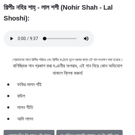
শিল্পীঃ নহির শাহ্‌ - লাল শশী (Nohir Shah - Lal
Shoshi):
শ্রোতাদের সাথে শিল্পীর পরিচয় এবং শিল্পীর কণ্ঠকে তুলে ধরবার জন্য এই গান সংরক্ষণ করা হয়েছে।
বাণিজ্যিক গান প্রকাশ করা দণ্ডনীয় অপরাধ, এই গান নিয়ে কোন অভিযোগ
থাকলে ক্লিক করুন!
ফকির লালন শাঁই
বাউল
লালন গীতি
আদি লালন