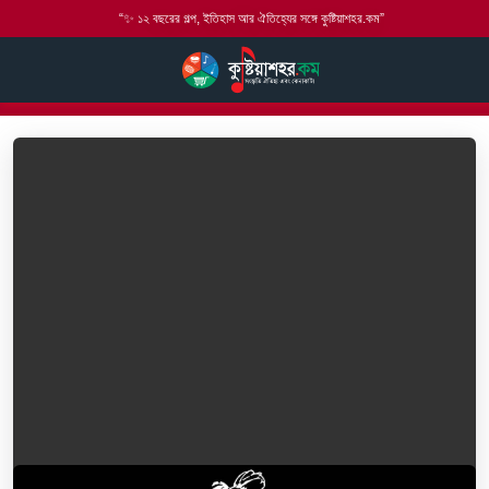
“✨ ১২ বছরের গল্প, ইতিহাস আর ঐতিহ্যের সঙ্গে কুষ্টিয়াশহর.কম”
হোম
বাউল গান
লালন গীতি
আমার অপরাধ মার্জনা কর প্রভু